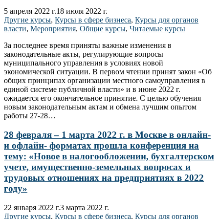
5 апреля 2022 г.
18 июля 2022 г.
Другие курсы
,
Курсы в сфере бизнеса
,
Курсы для органов
власти
,
Мероприятия
,
Общие курсы
,
Читаемые курсы
За последнее время приняты важные изменения в
законодательные акты, регулирующие вопросы
муниципального управления в условиях новой
экономической ситуации. В первом чтении принят закон «Об
общих принципах организации местного самоуправления в
единой системе публичной власти» и в июне 2022 г.
ожидается его окончательное принятие. С целью обучения
новым законодательным актам и обмена лучшим опытом
работы 27-28…
28 февраля – 1 марта 2022 г. в Москве в онлайн-
и офлайн- форматах прошла конференция на
тему: «Новое в налогообложении, бухгалтерском
учете, имущественно-земельных вопросах и
трудовых отношениях на предприятиях в 2022
году»
22 января 2022 г.
3 марта 2022 г.
Другие курсы
,
Курсы в сфере бизнеса
,
Курсы для органов