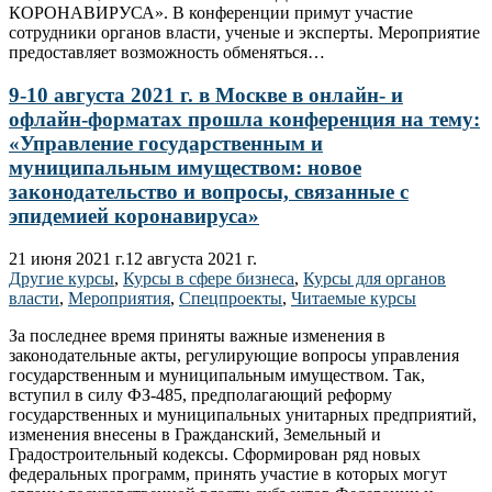
КОРОНАВИРУСА». В конференции примут участие
сотрудники органов власти, ученые и эксперты. Мероприятие
предоставляет возможность обменяться…
9-10 августа 2021 г. в Москве в онлайн- и
офлайн-форматах прошла конференция на тему:
«Управление государственным и
муниципальным имуществом: новое
законодательство и вопросы, связанные с
эпидемией коронавируса»
21 июня 2021 г.
12 августа 2021 г.
Другие курсы
,
Курсы в сфере бизнеса
,
Курсы для органов
власти
,
Мероприятия
,
Спецпроекты
,
Читаемые курсы
За последнее время приняты важные изменения в
законодательные акты, регулирующие вопросы управления
государственным и муниципальным имуществом. Так,
вступил в силу ФЗ-485, предполагающий реформу
государственных и муниципальных унитарных предприятий,
изменения внесены в Гражданский, Земельный и
Градостроительный кодексы. Сформирован ряд новых
федеральных программ, принять участие в которых могут