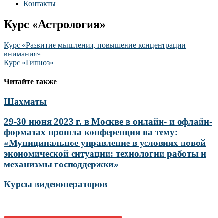
Контакты
Курс «Астрология»
Навигация
Курс «Развитие мышления, повышение концентрации
внимания»
по
Курс «Гипноз»
записям
Читайте также
Шахматы
29-30 июня 2023 г. в Москве в онлайн- и офлайн-
форматах прошла конференция на тему:
«Муниципальное управление в условиях новой
экономической ситуации: технологии работы и
механизмы господдержки»
Курсы видеооператоров