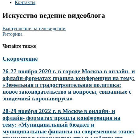
Контакты
Искусство ведение видеоблога
Навигация
Выступление на телевидении
Риторика
по
записям
Читайте также
Скорочтение
26-27 ноября 2020 г. в городе Москва в онлайн- и
офлайн-форматах прошла конференция на тему:
«Земельная и градостроительная политика:
новое законодательство и вопросы, связанные с
эпидемией коронавируса»
28-29 ноября 2022 г. в Москве в онлайн- и
офлайн- форматах прошла конференция на
тему: «Муниципальный бюджет и
муниципальные финансы на современном этапе: