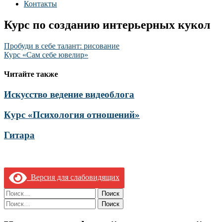
Контакты
Курс по созданию интерьерных кукол
Навигация
Пробуди в себе талант: рисование
Курс «Сам себе ювелир»
по
записям
Читайте также
Искусство ведение видеоблога
Курс «Психология отношений»
Гитара
Версия для слабовидящих
Найти:
Найти: