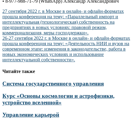
• 8-977-988-71-79 (WhatsApp) Александр Александрович
Навигация
27 сентября 2022 г. в Москве в онлайн- и офлайн-форматах
прошла конференция на тему: «Параллельный импорт и
по
интеллектуальная (технологическая) собственность на
записям
предприятиях в новых условиях: правовой режим,
коммерциализация, меры господдержки».
26-27 сентября 2022 г. в Москве в онлайн- и офлайн-форматах
прошла конференция на тему: «Деятельность НИИ и вузов на
современном этапе: изменения в законодательстве, работа в
новых экономических условиях и использование
интеллектуальной собственности».
Читайте также
Система государственного управления
Курс «Основы космологии и астрофизики,
устройство вселенной»
Управление карьерой