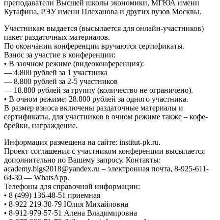
преподаватели Высшей школы экономики, МГЮА имени
Кутафина, РЭУ имени Плеханова и других вузов Москвы.
Участникам выдается (высылается для онлайн-участников)
пакет раздаточных материалов.
По окончании конференции вручаются сертификаты.
Взнос за участие в конференции:
• В заочном режиме (видеоконференция):
— 4.800 рублей за 1 участника
— 8.800 рублей за 2-5 участников
— 18.800 рублей за группу (количество не ограничено).
• В очном режиме: 28.800 рублей за одного участника.
В размер взноса включены раздаточные материалы и
сертификаты, для участников в очном режиме также – кофе-
брейки, награждение.
Информация размещена на сайте: institut-pk.ru.
Проект соглашения с участником конференции высылается
дополнительно по Вашему запросу. Контакты:
academy.bigs2018@yandex.ru – электронная почта, 8-925-611-
64-30 — WhatsApp.
Телефоны для справочной информации:
• 8 (499) 136-48-51 приемная
• 8-922-219-30-79 Юлия Михайловна
• 8-912-979-57-51 Алена Владимировна