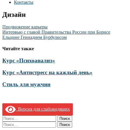
Контакты
Дизайн
Навигация
Продвижение карьеры
Интервью с главой Правительства России при Борисе
по
Ельцине Геннадием Бурбулисом
записям
Читайте также
Курс «Психоанализ»
Курс «Антистресс на каждый день»
Стиль для мужчин
Версия для слабовидящих
Найти:
Найти: