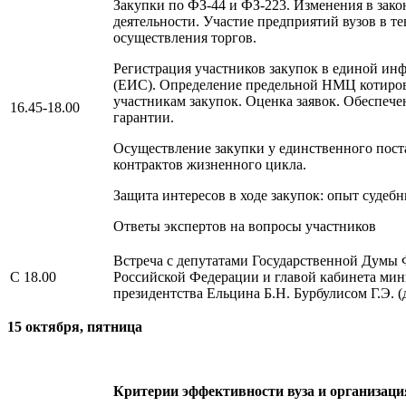
Закупки по ФЗ-44 и ФЗ-223. Изменения в зако
деятельности. Участие предприятий вузов в т
осуществления торгов.
Регистрация участников закупок в единой ин
(ЕИС). Определение предельной НМЦ котиров
участникам закупок. Оценка заявок. Обеспече
16.45-18.00
гарантии.
Осуществление закупки у единственного пос
контрактов жизненного цикла.
Защита интересов в ходе закупок: опыт судеб
Ответы экспертов на вопросы участников
Встреча с депутатами Государственной Думы
С 18.00
Российской Федерации и главой кабинета мин
президентства Ельцина Б.Н. Бурбулисом Г.Э. (
15 октября, пятница
Критерии эффективности вуза и организац