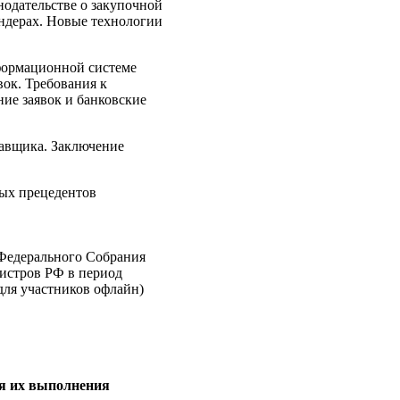
нодательстве о закупочной
ендерах. Новые технологии
формационной системе
ок. Требования к
ние заявок и банковские
тавщика. Заключение
ных прецедентов
 Федерального Собрания
истров РФ в период
для участников офлайн)
ия их выполнения