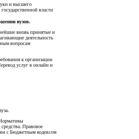
ауки и высшего
 государственной власти
ошении вузов.
жнейшие вновь принятые и
рагивающие деятельность
емным вопросам
ребования к организации
Перевод услуг в онлайн и
уза.
 Нормативы
средства. Правовое
вии с Бюджетным кодексом