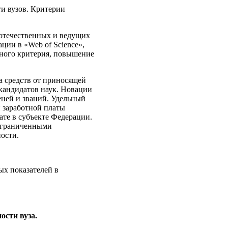
и вузов. Критерии
отечественных и ведущих
ции в «Web of Science»,
ного критерия, повышение
 средств от приносящей
 кандидатов наук. Новации
еней и званий. Удельный
й заработной платы
ате в субъекте Федерации.
 ограниченными
ости.
ых показателей в
ости вуза.