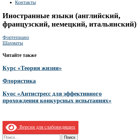
Контакты
Иностранные языки (английский,
французский, немецкий, итальянский)
Навигация
Фортепиано
Шахматы
по
записям
Читайте также
Курс «Теория жизни»
Флористика
Куос «Антистресс для эффективного
прохождения конкурсных испытаниях»
Версия для слабовидящих
Найти: