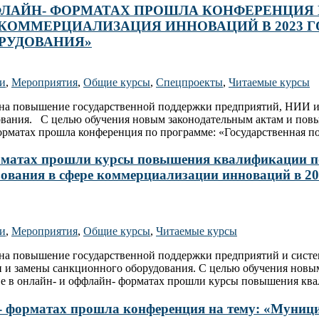
ОФФЛАЙН- ФОРМАТАХ ПРОШЛА КОНФЕРЕНЦИЯ
 КОММЕРЦИАЛИЗАЦИЯ ИННОВАЦИЙ В 2023 Г
РУДОВАНИЯ»
ти
,
Мероприятия
,
Общие курсы
,
Спецпроекты
,
Читаемые курсы
 на повышение государственной поддержки предприятий, НИИ и 
ования. С целью обучения новым законодательным актам и пов
орматах прошла конференция по программе: «Государственная 
форматах прошли курсы повышения квалификации п
зования в сфере коммерциализации инноваций в 2
ти
,
Мероприятия
,
Общие курсы
,
Читаемые курсы
 на повышение государственной поддержки предприятий и систе
и и замены санкционного оборудования. С целью обучения нов
ве в онлайн- и оффлайн- форматах прошли курсы повышения к
айн- форматах прошла конференция на тему: «Мун