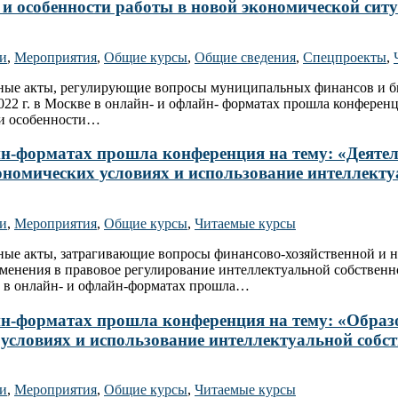
е и особенности работы в новой экономической сит
ти
,
Мероприятия
,
Общие курсы
,
Общие сведения
,
Спецпроекты
,
ьные акты, регулирующие вопросы муниципальных финансов и б
022 г. в Москве в онлайн- и офлайн- форматах прошла конфер
 и особенности…
лайн-форматах прошла конференция на тему: «Деяте
кономических условиях и использование интеллекту
ти
,
Мероприятия
,
Общие курсы
,
Читаемые курсы
ьные акты, затрагивающие вопросы финансово-хозяйственной и
менения в правовое регулирование интеллектуальной собственн
ве в онлайн- и офлайн-форматах прошла…
лайн-форматах прошла конференция на тему: «Образ
 условиях и использование интеллектуальной собст
ти
,
Мероприятия
,
Общие курсы
,
Читаемые курсы