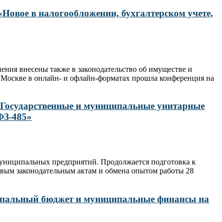
 «Новое в налогообложении, бухгалтерском учете,
нения внесены также в законодательство об имуществе и
в Москве в онлайн- и офлайн-форматах прошла конференция на
: «Государственные и муниципальные унитарные
ФЗ-485»
 муниципальных предприятий. Продолжается подготовка к
овым законодательным актам и обмена опытом работы 28
иципальный бюджет и муниципальные финансы на