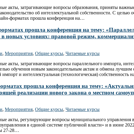
ьные акты, затрагивающие вопросы образования, приняты важны
аконодательство об интеллектуальной собственности. С целью 
офлайн-форматах прошла конференция на…
йн-форматах прошла конференция на тему: «Паралл
х в новых условиях: правовой режим, коммерциали
ти
,
Мероприятия
,
Общие курсы
,
Читаемые курсы
ные акты, затрагивающие вопросы параллельного импорта, инте
лью обучения новым законодательным актам и обмена лучшим оп
 импорт и интеллектуальная (технологическая) собственность 
н-форматах прошла конференция на тему: «Актуал
тоящей реализации нового закона о местном самоу
ти
,
Мероприятия
,
Общие курсы
,
Читаемые курсы
ьные акты, регулирующие вопросы муниципального управления в
управления в единой системе публичной власти» и в июне 2022 
ты 27-28…