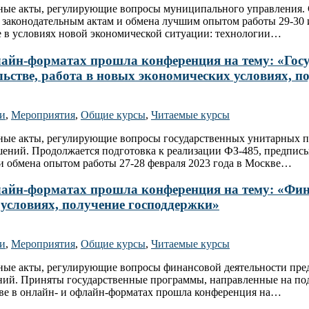
ьные акты, регулирующие вопросы муниципального управления.
законодательным актам и обмена лучшим опытом работы 29-30 и
 в условиях новой экономической ситуации: технологии…
офлайн-форматах прошла конференция на тему: «Г
ельстве, работа в новых экономических условиях, 
ти
,
Мероприятия
,
Общие курсы
,
Читаемые курсы
ьные акты, регулирующие вопросы государственных унитарных 
ешений. Продолжается подготовка к реализации ФЗ-485, предпи
 и обмена опытом работы 27-28 февраля 2023 года в Москве…
флайн-форматах прошла конференция на тему: «Фин
 условиях, получение господдержки»
ти
,
Мероприятия
,
Общие курсы
,
Читаемые курсы
ьные акты, регулирующие вопросы финансовой деятельности пр
ний. Приняты государственные программы, направленные на по
кве в онлайн- и офлайн-форматах прошла конференция на…