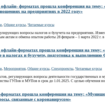
 и офлайн- форматах прошла конференция на тему:
ношениях на предприятиях в 2022 году»
ти
,
Общие курсы
,
Читаемые курсы
регулирующих вопросы налогов и бухучета на предприятиях. Изме
м актам и обмена опытом работы 28 февраля – 1 марта 2022 г. 
н- и офлайн-форматах прошла конференция на тему
е в налогах и бухучете, подготовка к выполнению 
ти
,
Мероприятия
,
Общие курсы
,
Спецпроекты
,
Читаемые курсы
х актов, регулирующих вопросы деятельности государственных и
ства ГУПов и МУПов в срок до 1.01.2025. С целью обучения н
айн-форматах прошла конференция на тему: «Мун
просы, связанные с коронавирусом»