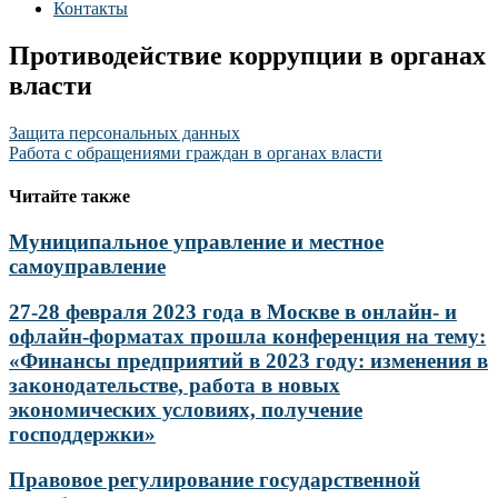
Контакты
Противодействие коррупции в органах
власти
Навигация
Защита персональных данных
Работа с обращениями граждан в органах власти
по
записям
Читайте также
Муниципальное управление и местное
самоуправление
27-28 февраля 2023 года в Москве в онлайн- и
офлайн-форматах прошла конференция на тему:
«Финансы предприятий в 2023 году: изменения в
законодательстве, работа в новых
экономических условиях, получение
господдержки»
Правовое регулирование государственной