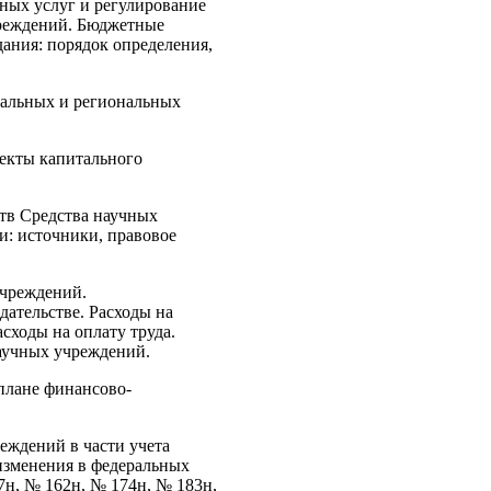
ых услуг и регулирование
реждений. Бюджетные
ания: порядок определения,
ральных и региональных
екты капитального
тв Средства научных
и: источники, правовое
учреждений.
дательстве. Расходы на
сходы на оплату труда.
аучных учреждений.
плане финансово-
реждений в части учета
 изменения в федеральных
7н, № 162н, № 174н, № 183н,