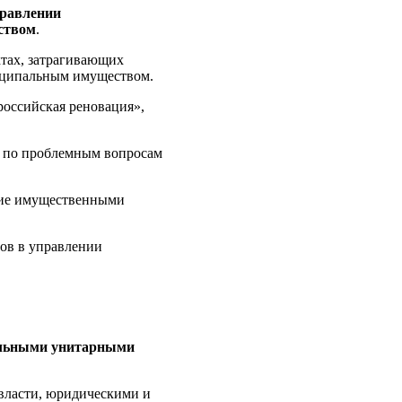
правлении
ством
.
тах, затрагивающих
иципальным имуществом.
российская реновация»,
в по проблемным вопросам
ние имущественными
ов в управлении
альными унитарными
власти, юридическими и