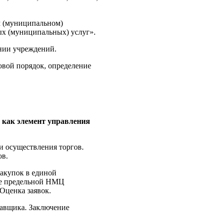
м (муниципальном)
ых (муниципальных) услуг».
ии учреждений.
овой порядок, определение
 как элемент управления
и осуществления торгов.
ов.
закупок в единой
ие предельной НМЦ
 Оценка заявок.
тавщика. Заключение