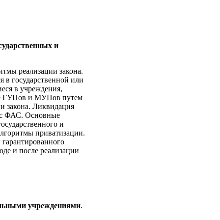
сударственных и
итмы реализации закона.
я в государственной или
еся в учреждения,
е ГУПов и МУПов путем
ии закона. Ликвидация
 с ФАС. Основные
государственного и
алгоритмы приватизации.
 гарантированного
де и после реализации
альными учреждениями
.