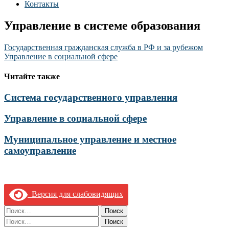
Контакты
Управление в системе образования
Навигация
Государственная гражданская служба в РФ и за рубежом
Управление в социальной сфере
по
записям
Читайте также
Система государственного управления
Управление в социальной сфере
Муниципальное управление и местное
самоуправление
Версия для слабовидящих
Найти:
Найти: