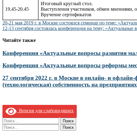
Итоговый круглый стол.
19.45-20.45
Выступления участников, обмен мнениями, о
Вручение сертификатов
Навигация
20-21 мая 2019 г. в Москве состоялся семинар по теме: «Актуа
12-13 сентября состоялась конференция на тему: «Актуальны
по
записям
Читайте также
Конференция «Актуальные вопросы развития мало
Конференция «Актуальные вопросы реформы мес
27 сентября 2022 г. в Москве в онлайн- и офла
(технологическая) собственность на предприятия
Версия для слабовидящих
Найти:
Найти: