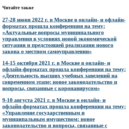
по
записям
Читайте также
27-28 июня 2022 г. в Москве в онлайн- и офлайн-
форматах прошла конференция на тему:
«Актуальные вопросы муниципального
управления в условиях новой экономической
ситуации и предстоящей реализации нового
закона о местном самоуправлении»
14-15 октября 2021 г. в Москве в онлайн- и
офлайн-форматах прошла конференция на тему:
«Деятельность высших учебных заведений на
современном этапе: новое законодательство и
вопросы, связанные с коронавирусом»
9-10 августа 2021 г. в Москве в онлайн- и
офлайн-форматах прошла конференция на тему:
«Управление государственным и
муниципальным имуществом: новое
законодательство и вопросы, связанные с