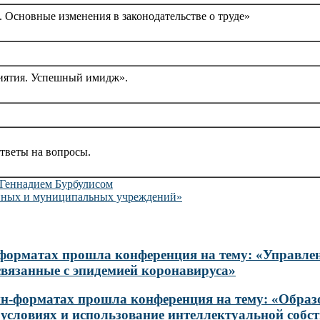
 Основные изменения в законодательстве о труде»
иятия. Успешный имидж».
тветы на вопросы.
 Геннадием Бурбулисом
енных и муниципальных учреждений»
айн-форматах прошла конференция на тему: «Управ
связанные с эпидемией коронавируса»
лайн-форматах прошла конференция на тему: «Образ
 условиях и использование интеллектуальной собст