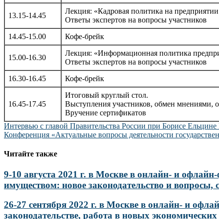
Лекция: «Кадровая политика на предприятии.
13.15-14.45
Ответы экспертов на вопросы участников
14.45-15.00
Кофе-брейк
Лекция: «Информационная политика предпр
15.00-16.30
Ответы экспертов на вопросы участников
16.30-16.45
Кофе-брейк
Итоговый круглый стол.
16.45-17.45
Выступления участников, обмен мнениями, о
Вручение сертификатов
Навигация
Интервью с главой Правительства России при Борисе Ельцине
Конференция «Актуальные вопросы деятельности государств
по
записям
Читайте также
9-10 августа 2021 г. в Москве в онлайн- и офл
имуществом: новое законодательство и вопросы, 
26-27 сентября 2022 г. в Москве в онлайн- и оф
законодательстве, работа в новых экономических