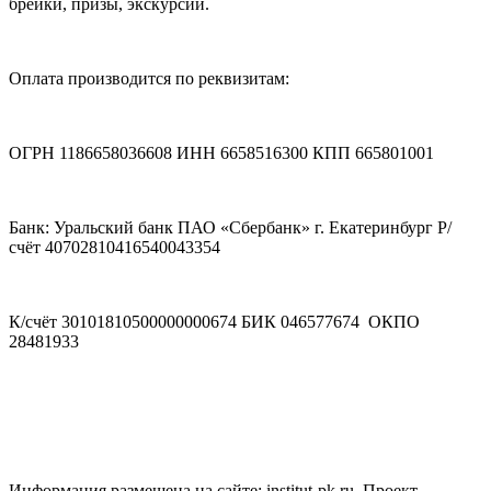
брейки, призы, экскурсии.
Оплата производится по реквизитам:
ОГРН 1186658036608 ИНН 6658516300 КПП 665801001
Банк: Уральский банк ПАО «Сбербанк» г. Екатеринбург Р/
счёт 40702810416540043354
К/счёт 30101810500000000674 БИК 046577674 ОКПО
28481933
Информация размещена на сайте: institut-pk.ru. Проект