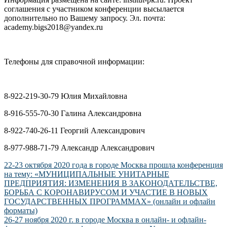
соглашения с участником конференции высылается
дополнительно по Вашему запросу. Эл. почта:
academy.bigs2018@yandex.ru
Телефоны для справочной информации:
8-922-219-30-79 Юлия Михайловна
8-916-555-70-30 Галина Александровна
8-922-740-26-11 Георгий Александрович
8-977-988-71-79 Александр Александрович
Навигация
22-23 октября 2020 года в городе Москва прошла конференция
на тему: «МУНИЦИПАЛЬНЫЕ УНИТАРНЫЕ
по
ПРЕДПРИЯТИЯ: ИЗМЕНЕНИЯ В ЗАКОНОДАТЕЛЬСТВЕ,
записям
БОРЬБА С КОРОНАВИРУСОМ И УЧАСТИЕ В НОВЫХ
ГОСУДАРСТВЕННЫХ ПРОГРАММАХ» (онлайн и офлайн
форматы)
26-27 ноября 2020 г. в городе Москва в онлайн- и офлайн-