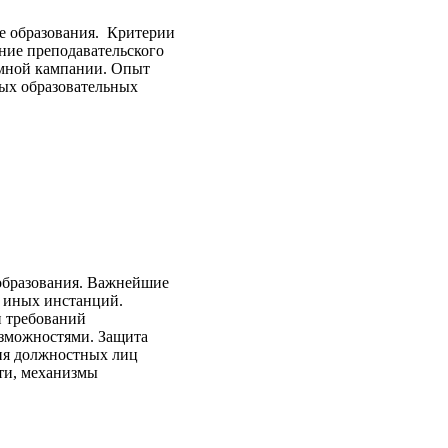
е образования. Критерии
ние преподавательского
емной кампании. Опыт
ых образовательных
образования. Важнейшие
, иных инстанций.
 требований
озможностями. Защита
ия должностных лиц
ти, механизмы