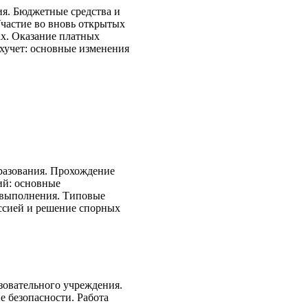
я. Бюджетные средства и
Участие во вновь открытых
х. Оказание платных
ухучет: основные изменения
разования. Прохождение
ий: основные
 выполнения. Типовые
ссией и решение спорных
овательного учреждения.
е безопасности. Работа