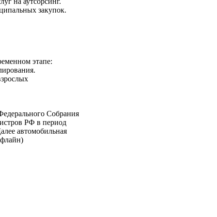
уг на аутсорсинг.
ципальных закупок.
ременном этапе:
лирования.
взрослых
 Федерального Собрания
истров РФ в период
Далее автомобильная
офлайн)