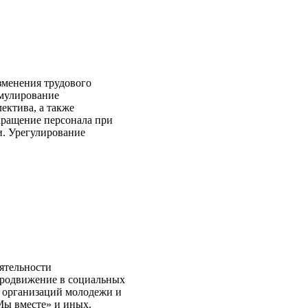
зменения трудового
имулирование
ектива, а также
кращение персонала при
и. Урегулирование
ятельности
продвижение в социальных
я организаций молодежи и
«Мы вместе» и иных.