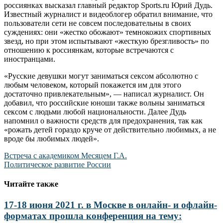
россиянках высказал главный редактор Sports.ru Юрий Дудь.
Известный журналист и видеоблогер обратил внимание, что
пользователи сети не совсем последовательны в своих
суждениях: они «жестко обожают» темнокожих спортивных
звезд, но при этом испытывают «жесткую брезгливость» по
отношению к россиянкам, которые встречаются с
иностранцами.
«Русские девушки могут заниматься сексом абсолютно с
любым человеком, который покажется им для этого
достаточно привлекательным», — написал журналист. Он
добавил, что российские юноши также вольны заниматься
сексом с людьми любой национальности. Далее Дудь
напомнил о важности средств для предохранения, так как
«рожать детей гораздо круче от действительно любимых, а не
вроде бы любимых людей».
Навигация
Встреча с академиком Месяцем Г.А.
Политическое развитие России
по
записям
Читайте также
17-18 июня 2021 г. в Москве в онлайн- и офлайн-
форматах прошла конференция на тему: