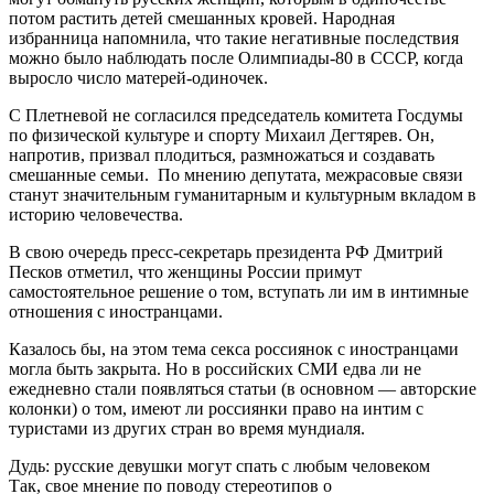
потом растить детей смешанных кровей. Народная
избранница напомнила, что такие негативные последствия
можно было наблюдать после Олимпиады-80 в СССР, когда
выросло число матерей-одиночек.
С Плетневой не согласился председатель комитета Госдумы
по физической культуре и спорту Михаил Дегтярев. Он,
напротив, призвал плодиться, размножаться и создавать
смешанные семьи. По мнению депутата, межрасовые связи
станут значительным гуманитарным и культурным вкладом в
историю человечества.
В свою очередь пресс-секретарь президента РФ Дмитрий
Песков отметил, что женщины России примут
самостоятельное решение о том, вступать ли им в интимные
отношения с иностранцами.
Казалось бы, на этом тема секса россиянок с иностранцами
могла быть закрыта. Но в российских СМИ едва ли не
ежедневно стали появляться статьи (в основном — авторские
колонки) о том, имеют ли россиянки право на интим с
туристами из других стран во время мундиаля.
Дудь: русские девушки могут спать с любым человеком
Так, свое мнение по поводу стереотипов о