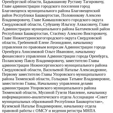
Оренбургской области, Бадыкшанову Рустаму Тагировичу,
Главе администрации городского поселения город
Благовещенск муниципального района Благовещенский
район Республики Башкортостан, Половникову Алексею
Владимировичу, Главе Камышловского городского округа
Свердловской области, Субушеву Ильгизу Ахвасовичу, Главе
Администрации муниципального района Балтачевский район
Республики Башкортостан, Стасёнку Алексею Викторовичу,
Главе Нижнетуринскогогородского округа Свердловской
области, Гребеневой Елене Леонидовне, начальнику
управления по правовым вопросам Администрации города
Оренбурга Анисимовой Ольге Ивановне, начальнику
финансового управления Администрации города Оренбурга,
Поланскому Павлу Владимировичу, заместителю Главы
администрации Нижнесергинского муниципального района
Свердловской области, Васильевой Наталье Александровне,
Первому заместителю Главы Упоровского муниципального
района Тюменской области, Гольцман Татьяне Владимировне,
заместителю Главы, Начальнику управления делами
администрации Упоровского муниципального района
Тюменской области, Мусиной Гузели Наилевне, начальнику
информационно-аналитического отдела Ассоциации «Совет
муниципальных образований Республики Башкортостан»,
Куземской Наталье Владимировне, начальнику отдела
правовой работы с ОМСУ и ведения регистра МНПА