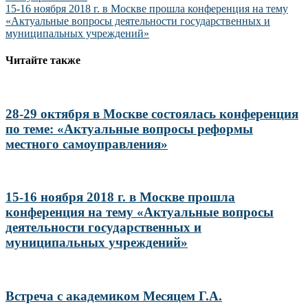
по
15-16 ноября 2018 г. в Москве прошла конференция на тему
записям
«Актуальные вопросы деятельности государственных и
муниципальных учреждений»
Читайте также
28-29 октября в Москве состоялась конференция
по теме: «Актуальные вопросы реформы
местного самоуправления»
15-16 ноября 2018 г. в Москве прошла
конференция на тему «Актуальные вопросы
деятельности государственных и
муниципальных учреждений»
Встреча с академиком Месяцем Г.А.