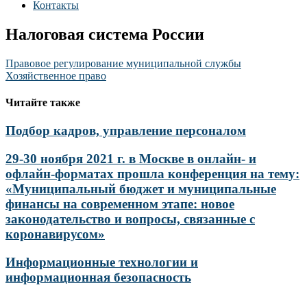
Контакты
Налоговая система России
Навигация
Правовое регулирование муниципальной службы
Хозяйственное право
по
записям
Читайте также
Подбор кадров, управление персоналом
29-30 ноября 2021 г. в Москве в онлайн- и
офлайн-форматах прошла конференция на тему:
«Муниципальный бюджет и муниципальные
финансы на современном этапе: новое
законодательство и вопросы, связанные с
коронавирусом»
Информационные технологии и
информационная безопасность